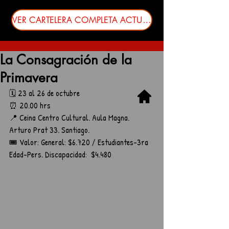
VER CARTELERA COMPLETA ACTUALIZADA
La Consagración de la
Primavera
🗓️ 23 al 26 de octubre
⏰ 20.00 hrs
📍 Ceina Centro Cultural. Aula Magna. 
Arturo Prat 33. Santiago.
🎟️ Valor: General: $6.720 / Estudiantes-3ra 
Edad-Pers. Discapacidad:  $4.480