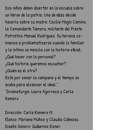
Dos niñas deben disertar en la escuela sobre 
un héroe de la patria. Una de ellas decide 
hacerlo sobre su madre: Cecilia Magni Camino, 
la Comandante Tamara, militante del Frente 
Patriótico Manuel Rodríguez. Su heroina co- 
mienza a problematizarse cuando lo familiar 
y lo íntimo se mezcla con la historia oficial.
¿Qué hacer con lo personal?
¿Qué historia queremos escuchar?
¿Quién es el otro?
Está por sonar la campana y el tiempo se 
acaba para alcanzar el ideal."	
"Dramaturgia: Laura Agorreca y Carla 
Romero
Dirección: Carla Romero M. 
Elenco: Mariana Muñoz y Claudia Cabezas.
Diseño Sonoro: Guillermo Eisner. 