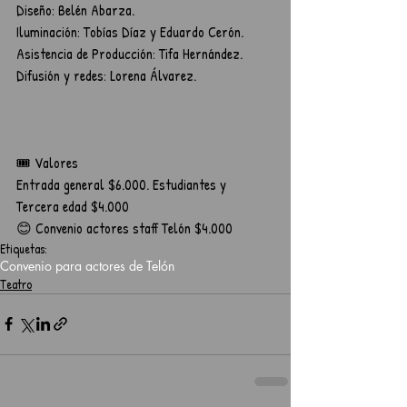
Diseño: Belén Abarza.
Iluminación: Tobías Díaz y Eduardo Cerón.
Asistencia de Producción: Tifa Hernández.
Difusión y redes: Lorena Álvarez. 		
🎟️ Valores
Entrada general $6.000. Estudiantes y 
Tercera edad $4.000
😊 Convenio actores staff Telón $4.000
Etiquetas:
Convenio para actores de Telón
Teatro