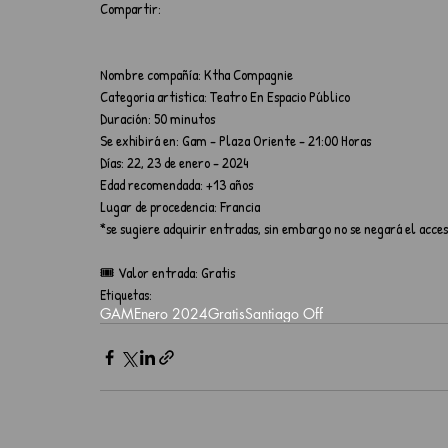
Compartir:
Nombre compañía: Ktha Compagnie
Categoria artistica: Teatro En Espacio Público
Duración: 50 minutos
Se exhibirá en: Gam - Plaza Oriente - 21:00 Horas
Días: 22, 23 de enero - 2024
Edad recomendada: +13 años
Lugar de procedencia: Francia
*se sugiere adquirir entradas, sin embargo no se negará el acces
🎟️ Valor entrada: Gratis
Etiquetas:
GAM
Enero 2024
Gratis
Santiago Off