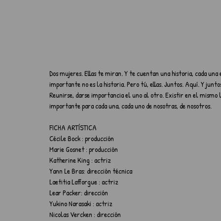
Dos mujeres. Ellas te miran. Y te cuentan una historia, cada una 
importante no es la historia. Pero tú, ellas. Juntos. Aquí. Y junto
Reunirse, darse importancia el uno al otro. Existir en el mism
importante para cada una, cada uno de nosotras, de nosotros.
FICHA ARTÍSTICA
Cécile Bock : producción
Marie Gosnet : producción
Katherine King : actriz
Yann Le Bras: dirección técnica
Laetitia Lafforgue : actriz
Lear Packer: dirección
Yukino Narasaki : actriz
Nicolas Vercken : dirección