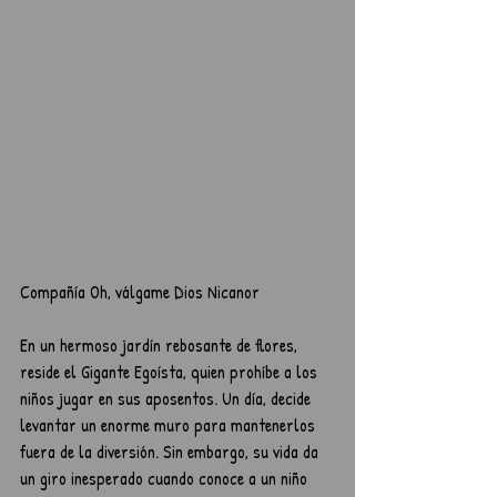
Compañía Oh, válgame Dios Nicanor
En un hermoso jardín rebosante de flores, 
reside el Gigante Egoísta, quien prohíbe a los 
niños jugar en sus aposentos. Un día, decide 
levantar un enorme muro para mantenerlos 
fuera de la diversión. Sin embargo, su vida da 
un giro inesperado cuando conoce a un niño 