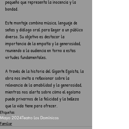
pequeño que representa la inocencia y la 
bondad.
Este montaje combina música, lenguaje de 
señas y diálogo oral para llegar a un público 
diverso. Su objetivo es destacar la 
importancia de la empatía y la generosidad, 
reuniendo a la audiencia en torno a estas 
virtudes fundamentales.
A través de la historia del Gigante Egoísta, la 
obra nos invita a reflexionar sobre la 
relevancia de la amabilidad y la generosidad, 
mientras nos alerta sobre cómo el egoísmo 
puede privarnos de la felicidad y la belleza 
que la vida tiene para ofrecer.
Etiquetas:
Mayo 2024
Teatro Los Domínicos
Familiar