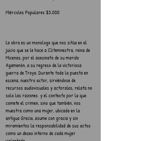
Miércoles Populares $3.000
La obra es un monologo que nos sitúa en el 
juicio que se le hace a Clitemnestra, reina de 
Micenas, por el asesinato de su marido 
Agamenón, a su regreso de la victoriosa 
guerra de Troya. Durante toda la puesta en 
escena, nuestro actor, sirviéndose de 
recursos audiovisuales y actorales, relata no 
solo las razones  y el contexto por la que 
comete el crimen, sino que también, nos 
muestra como una mujer, ubicada en la 
antigua Grecia, asume con gracia y sin 
miramientos la responsabilidad de sus actos 
como un deseo interno de cada mujer 
violentada