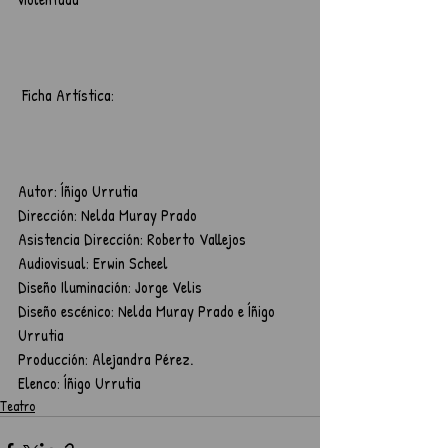
 Ficha Artística:
Autor: Íñigo Urrutia
Dirección: Nelda Muray Prado
Asistencia Dirección: Roberto Vallejos
Audiovisual: Erwin Scheel
Diseño Iluminación: Jorge Velis
Diseño escénico: Nelda Muray Prado e Íñigo 
Urrutia
Producción: Alejandra Pérez.
Elenco: Íñigo Urrutia  
Teatro