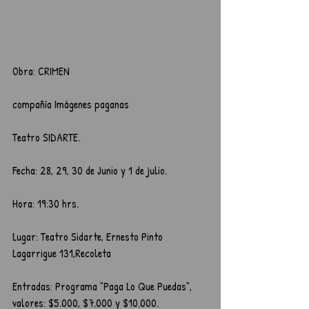
Obra: CRIMEN
compañía Imágenes paganas
Teatro SIDARTE.
Fecha: 28, 29, 30 de Junio y 1 de julio.
Hora: 19:30 hrs.
Lugar: Teatro Sidarte, Ernesto Pinto 
Lagarrigue 131,Recoleta
Entradas: Programa "Paga Lo Que Puedas", 
valores: $5.000, $7.000 y $10.000. 