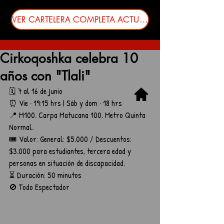
VER CARTELERA COMPLETA ACTUALIZADA
Cirkoqoshka celebra 10
años con "Tlali"
🗓️ 7 al 16 de junio
⏰ Vie · 19:15 hrs | Sáb y dom · 18 hrs
📍 M100. Carpa Matucana 100. Metro Quinta 
Normal.
🎟️ Valor: General: $5.000 / Descuentos: 
$3.000 para estudiantes, tercera edad y 
personas en situación de discapacidad.
⏳ Duración: 50 minutos
🚫 Todo Espectador