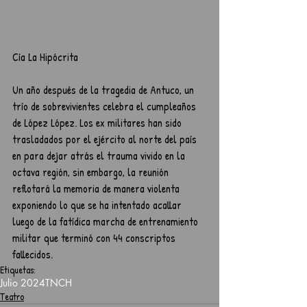
Cía La Hipócrita
Un año después de la tragedia de Antuco, un 
trío de sobrevivientes celebra el cumpleaños 
de López López. Los ex militares han sido 
trasladados por el ejército al norte del país 
en para dejar atrás el trauma vivido en la 
octava región, sin embargo, la reunión 
reflotará la memoria de manera violenta 
exponiendo lo que se ha intentado acallar 
luego de la fatídica marcha de entrenamiento 
militar que terminó con 44 conscriptos 
fallecidos.
Etiquetas:
Julio 2024
TNCH
Teatro