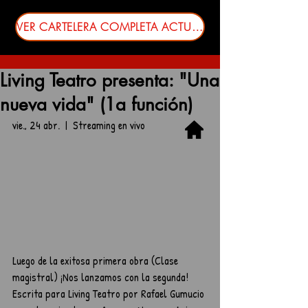
VER CARTELERA COMPLETA ACTUALIZADA
Living Teatro presenta: "Una
nueva vida" (1a función)
vie., 24 abr.  |  Streaming en vivo
Luego de la exitosa primera obra (Clase 
magistral) ¡Nos lanzamos con la segunda! 
Escrita para Living Teatro por Rafael Gumucio 