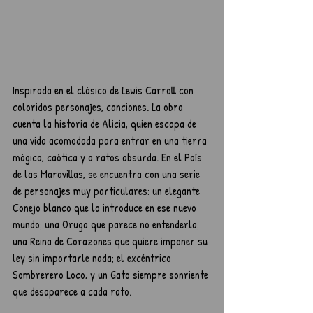
Inspirada en el clásico de Lewis Carroll con 
coloridos personajes, canciones. La obra 
cuenta la historia de Alicia, quien escapa de 
una vida acomodada para entrar en una tierra 
mágica, caótica y a ratos absurda. En el País 
de las Maravillas, se encuentra con una serie 
de personajes muy particulares: un elegante 
Conejo blanco que la introduce en ese nuevo 
mundo; una Oruga que parece no entenderla; 
una Reina de Corazones que quiere imponer su 
ley sin importarle nada; el excéntrico 
Sombrerero Loco, y un Gato siempre sonriente 
que desaparece a cada rato.