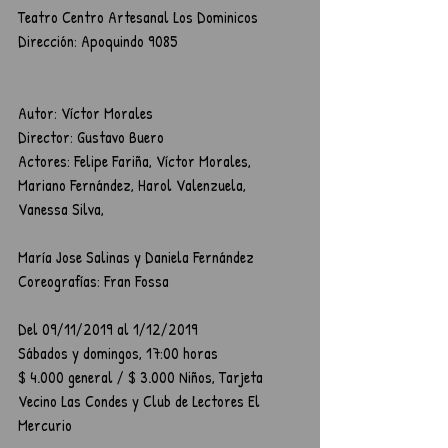
Teatro Centro Artesanal Los Dominicos
Dirección: Apoquindo 9085
Autor: Víctor Morales
Director: Gustavo Buero
Actores: Felipe Fariña, Víctor Morales, 
Mariano Fernández, Harol Valenzuela, 
Vanessa Silva, 
María Jose Salinas y Daniela Fernández
Coreografías: Fran Fossa
Del 09/11/2019 al 1/12/2019
Sábados y domingos, 17:00 horas
$ 4.000 general / $ 3.000 Niños, Tarjeta 
Vecino Las Condes y Club de Lectores El 
Mercurio