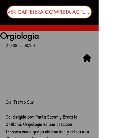
VER CARTELERA COMPLETA ACTUALIZADA
Orgiología
29/08 al 08/09.
Cía: Teatro Sur
Co-dirigida por Paula Sacur y Ernesto 
Orellana, Orgiología es una creación 
transescénica que problematiza y celebra la 