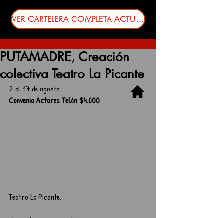
VER CARTELERA COMPLETA ACTUALIZADA
PUTAMADRE, Creación
colectiva Teatro La Picante
2 al 17 de agosto
Convenio Actores Telón $4.000
Teatro La Picante.