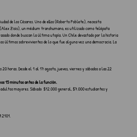
 
iudad de los Césares. Uno de ellos (Roberto Poblete), necesita 
o (Alex Zisis), un médium transhumano, es utilizado como telépata 
rasado donde buscan la última utopía. Un Chile devastado por la historia 
Los últimos sobrevivientes de lo que fue alguna vez una democracia. La 
as 20 horas. Desde el 1 al 17 agosto, jueves, viernes y sábados a las 22 
os 15 minutos antes de la función.
y adultos mayores. Sábado  $12.000 general, $7.000 estudiantes y 
9 2101.