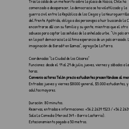
Tras la caída de un meteorito sobre la placa de Nazca, Chile ha 
comenzado a desaparecer, la democracia se ha volatilizado y la 
guerra civil entre la República de los Ciegos y la Neuroguerrilla
del Frente Apátrida, obliga a dos personajes a huir buscando la C
encontrarse allí con su familia y su gente; mientras que el otr
sabueso para captar las señales de la anhelada urbe. “Un país ar
en la post democracia La última esperanza de un país arrasado. 
imaginación de Baradit en llamas”, agrega De La Parra.
Coordenadas “La Ciudad de los Césares”
Funciones: desde el 19 al 29 de julio, jueves, viernes y sábados a l
horas.
Convenio actores Telón precio estudiantes presentándose al men
Entradas: jueves y viernes $8000 general, $5.000 estudiantes, 
adultos mayores.
Duración: 80 minutos.
Reservas, entradas e informaciones: +56 2 2639 1523 / +56 2 263
Sala La Comedia (Merced 349 – Barrio Lastarria).
Estacionamiento pagado a 50 metros.