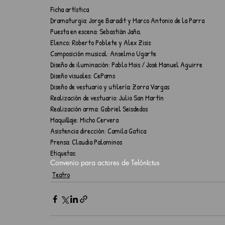
Ficha artística
Dramaturgia: Jorge Baradit y Marco Antonio de la Parra
Puesta en escena: Sebastián Jaña.
Elenco: Roberto Poblete y Alex Zisis
Composición musical: Anselmo Ugarte
Diseño de iluminación: Pablo Mois / José Manuel Aguirre
Diseño visuales: CePams
Diseño de vestuario y utilería: Zorra Vargas
Realización de vestuario: Julio San Martín
Realización arma: Gabriel Seisdedos
Maquillaje: Micho Cervera
Asistencia dirección: Camila Gatica
Prensa: Claudia Palominos
Etiquetas:
Convenio para actores de Telón
Ictus
Teatro