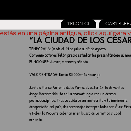
TELON.CL
CARTELER
estás en una página antigua, click aquí para v
“LA CIUDAD DE LOS CÉSA
TEMPORADA: Desde el 19 de julio al 17 de agosto
Convenio actores Telón precio estudiantes presentándose al men
FUNCIONES: Jueves, viernes y sábado
VALOR ENTRADA: Desde $5.000 más recargo
Junto a Marco Antonio de La Parra, el autor éxito de ventas 
Jorge Baradit debuta en la dramaturgia con un drama 
postapocalíptico. Tras la caída de un meteorito y la inminente 
desaparición del país, dos personajes interpretados por Álex Zisis
y Roberto Poblete deberán ir en busca de la mítica ciudad 
errante.