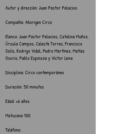
Autor y dirección: Juan Pastor Palacios
Compañía: Aborigen Circo
Elenco: Juan Pastor Palacios, Catalina Muñoz, 
Úrsula Campos, Celeste Torres, Francisco 
Solís, Rodrigo Vidal, Pedro Martínez, Matías 
Osorio, Pablo Espinoza y Víctor Leiva
Disciplina: Circo contemporáneo
Duración: 50 minutos
Edad: +6 años
Matucana 100
Teléfono: