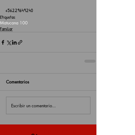
+56229649240
Etiquetas:
Matucana 100
Familiar
Comentarios
Escribir un comentario...
estás en una página antigua, click aquí para v