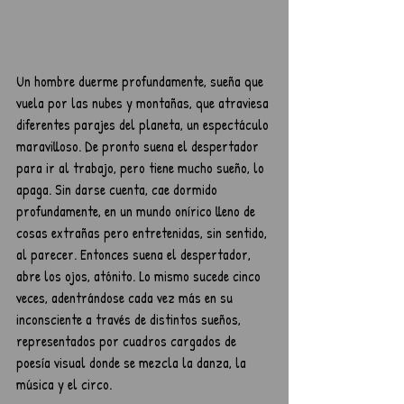
Un hombre duerme profundamente, sueña que 
vuela por las nubes y montañas, que atraviesa 
diferentes parajes del planeta, un espectáculo 
maravilloso. De pronto suena el despertador 
para ir al trabajo, pero tiene mucho sueño, lo 
apaga. Sin darse cuenta, cae dormido 
profundamente, en un mundo onírico lleno de 
cosas extrañas pero entretenidas, sin sentido, 
al parecer. Entonces suena el despertador, 
abre los ojos, atónito. Lo mismo sucede cinco 
veces, adentrándose cada vez más en su 
inconsciente a través de distintos sueños, 
representados por cuadros cargados de 
poesía visual donde se mezcla la danza, la 
música y el circo.