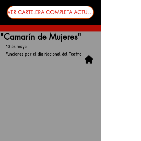
VER CARTELERA COMPLETA ACTUALIZADA
"Camarín de Mujeres"
10 de mayo
Funciones por el día Nacional del Teatro