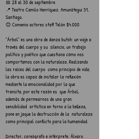
📅 28 al 30 de septiembre
📍 Teatro Camilo Henríquez. Amunátegui 31, 
Santiago.
😊 Convenio actores staff Telón $4.000	
"Árbol" es una obra de danza butoh: un viaje a 
través del cuerpo y su  silencio, un trabajo 
político y poético que cuestiona cómo nos  
comportamos con la naturaleza. Realzando 
las raíces del cuerpo  como principio de vida; 
la obra es capaz de instalar la reflexión  
mediante la emocionalidad por la que 
transita, por esta razón es  que Árbol, 
además de permearnos de una gran 
sensibilidad  artística en torno a la belleza, 
pone en jaque la destrucción de la  naturaleza 
como principal conflicto para la humanidad.	
Director, coreógrafo e intérprete: Álvaro 