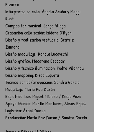
Pizarro
Intérpretes en cello: Ángela Acuña y Maggi 
Rust  
Compositor musical: Jorge Aliaga
Grabación cello sesión: Isidora O’Ryan  
Diseño y realización vestuario: Beatriz 
Zamora
Diseño maquillaje: Karola Lucavechi  
Diseño gráfico: Macarena Escobar
Diseño y técnico iluminación: Pedro Vilarnau
Diseño mapping: Diego Elgueta
Técnico sonido/proyección: Sandra García  
Maquillaje: María Paz Durán  
Registros: Luis Miguel Méndez / Diego Pezo
Apoyo técnico: Martín Montaner, Alexis Erpel
Logística: Árbol Danza
Producción: María Paz Durán / Sandra García
Jueves a Sábado 18:00 hrs.	