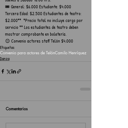
🎟️ General: $6.000 Estudiante: $4.000 
Tercera Edad: $2.500 Estudiantes de teatro: 
$2.000**  *Precio total no incluye cargo por 
servicio ** Los estudiantes de teatro deben 
mostrar comprobante en boletería.	
😊 Convenio actores staff Telón $4.000	
Etiquetas:
Convenio para actores de Telón
Camilo Henríquez
Danza
Comentarios