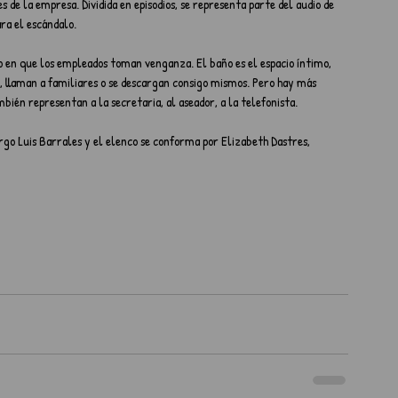
s de la empresa. Dividida en episodios, se representa parte del audio de 
ara el escándalo.
o en que los empleados toman venganza. El baño es el espacio íntimo, 
, llaman a familiares o se descargan consigo mismos. Pero hay más 
bién representan a la secretaria, al aseador, a la telefonista.
rgo Luis Barrales y el elenco se conforma por Elizabeth Dastres, 