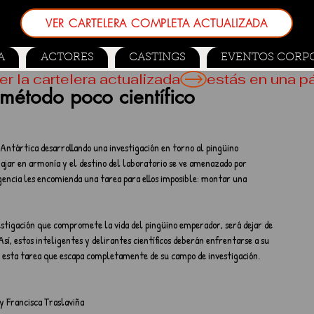
VER CARTELERA COMPLETA ACTUALIZADA
A
ACTORES
CASTINGS
EVENTOS CORP
er la cartelera actualizada
método poco científico
a Antártica desarrollando una investigación en torno al pingüino 
bajar en armonía y el destino del laboratorio se ve amenazado por 
gencia les encomienda una tarea para ellos imposible: montar una 
estigación que compromete la vida del pingüino emperador, será dejar de 
Así, estos inteligentes y delirantes científicos deberán enfrentarse a su 
bo esta tarea que escapa completamente de su campo de investigación.
 y Francisca Traslaviña