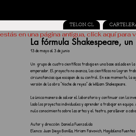
TELON.CL
CARTELER
estás en una página antigua, click aquí para v
La fórmula Shakespeare, un 
13 de mayo al 3 de junio
Un  grupo de cuatro científicos trabaja en una base aislada en l
emperador. El proyecto no avanza, los científicos no logran tra
circunstancias que escapan de su control. En ese momento, la a
versión de la obra “Noche de reyes” de William Shakespeare.
La única manera de salvar el laboratorio y continuar con la inv
lado los proyectos individuales y aprender a trabajar en equipo. 
nulo conocimiento sobre las artes y el teatro, para llevar a ca
Autor y dirección: Daniela Fuenzalida
Elenco: Juan Diego Bonilla, Miriam Faivovich, Magdalena Fuentes