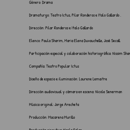
Género: Drama
Dramaturgo: Teatro Ictus, Pilar Ronderos e Italo Gallardo .
Dirección: Pilar Ronderos e Italo Gallardo
Elenco: Paula Sharim, Maria Elena Duvauchelle, José Secall
Participación especial y colaboración historiográfica: Nissim Sha
Compañía: Teatro Popular Ictus
Diseño de espacio e iluminación: Laurene Lemaitre
Dirección audiovisual y cámara en escena: Nicole Senerman
Música original: Jorge Arecheta
Producción: Macarena Murillo
Producción ejecutiva: Noela Salas