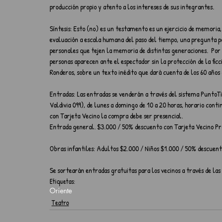
producción propio y atento a los intereses de sus integrantes.
Síntesis: Esto (no) es un testamento es un ejercicio de memoria
evaluación a escala humana del paso del tiempo, una pregunta por 
personales que tejen la memoria de distintas generaciones.  Por 
personas aparecen ante el espectador sin la protección de la ficc
Ronderos, sobre un texto inédito que dará cuenta de los 60 años
Entradas: Las entradas se venderán a través del sistema PuntoTi
Valdivia 099), de lunes a domingo de 10 a 20 horas, horario conti
con Tarjeta Vecino la compra debe ser presencial.
Entrada general. $3.000 / 50% descuento con Tarjeta Vecino Pr
Obras infantiles: Adultos $2.000 / Niños $1.000 / 50% descuent
Se sortearán entradas gratuitas para los vecinos a través de las
Etiquetas:
Oriente
Teatro