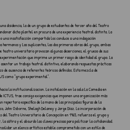
na disidencia, la de un grupo de estudiantes de tercer año del Teatro 
ndonar dicho plantel en procura de una experiencia teatral distinta. La 
o una insatisfacción compartida los conduce a una indagación 
os hermanos y Las suplicantes, las dos primeras obras del grupo, ambas 
e teatro universitario provocan algunas deserciones, el grueso de sus 
 experimentación que imprime un primer rasgo de identidad al grupo. La 
 asentar un trabajo teatral distintivo, elaborando respuestas prácticas 
co de ausencia de referentes teóricos definidos. Esta mezcla de 
CTUS como “grupo experimental”.
 hacia la institucionalizacion. La instalación en la sala La Comedia en 
de ICTUS, trae consigo exigencias que imponen una organización más 
 repertorio específico de la mano de las principales figuras de la 
o, John Osborne, Shelagh Delaney y Jorge Díaz. La incorporación de 
s del Teatro Universitario de Concepción en 1965, refuerza el grupo y 
a sátira y el absurdo las claves precisas para politizar la cotidianidad. 
solidar un elenco artístico estable comprometido con un estilo de 