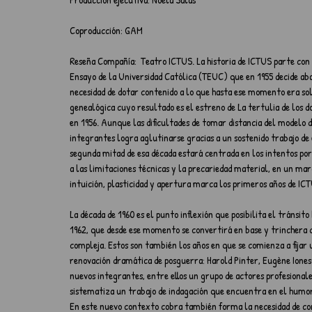
Coproducción: GAM
Reseña Compañía:  Teatro ICTUS. La historia de ICTUS parte con u
Ensayo de la Universidad Católica (TEUC) que en 1955 decide aba
necesidad de dotar contenido a lo que hasta ese momento era sol
genealógica cuyo resultado es el estreno de La tertulia de los d
en 1956. Aunque las dificultades de tomar distancia del modelo d
integrantes logra aglutinarse gracias a un sostenido trabajo de
segunda mitad de esa década estará centrada en los intentos por
a las limitaciones técnicas y la precariedad material, en un mar
intuición, plasticidad y apertura marca los primeros años de I
La década de 1960 es el punto inflexión que posibilita el tránsito
1962, que desde ese momento se convertirá en base y trinchera 
compleja. Estos son también los años en que se comienza a fijar un
renovación dramática de posguerra: Harold Pinter, Eugène Ionesc
nuevos integrantes, entre ellos un grupo de actores profesionale
sistematiza un trabajo de indagación que encuentra en el humor, l
En este nuevo contexto cobra también forma la necesidad de con