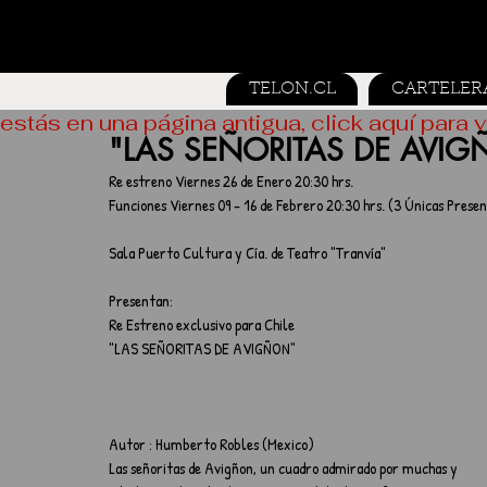
TELON.CL
CARTELER
estás en una página antigua, click aquí para v
"LAS SEÑORITAS DE AVI
Re estreno Viernes 26 de Enero 20:30 hrs.
Funciones Viernes 09 - 16 de Febrero 20:30 hrs. (3 Únicas Pres
Sala Puerto Cultura y Cía. de Teatro "Tranvía"
Presentan:
Re Estreno exclusivo para Chile
"LAS SEÑORITAS DE AVIGÑON"
Autor : Humberto Robles (Mexico)
Las señoritas de Avigñon, un cuadro admirado por muchas y 