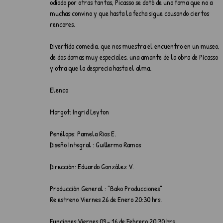
odiado por otras tantas, Picasso se dotó de una fama que no a 
muchas convino y que hasta la fecha sigue causando ciertos 
rencores.
Divertida comedia, que nos muestra el encuentro en un museo, 
de dos damas muy especiales, una amante de la obra de Picasso 
y otra que la desprecia hasta el alma.
Elenco 
Margot: Ingrid Leyton 
Penélope: Pamela Rios E.
Diseño Integral : Guillermo Ramos 
Dirección: Eduardo González V.
Producción General : "Bako Producciones"
Re estreno Viernes 26 de Enero 20:30 hrs.
Funciones Viernes 09 - 16 de Febrero 20:30 hrs. 