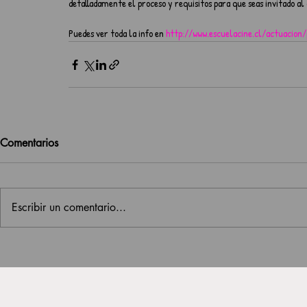
detalladamente el proceso y requisitos para que seas invitado al 
Puedes ver toda la info en 
http://www.escuelacine.cl/actuacion
Comentarios
Escribir un comentario...