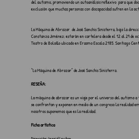
del autismo, promoviendo un autoanálisis reflexivo  para que doc
exclusión que muchas personas con discapacidad sufren en la ac
La Máquina de Abrazar  de José Sanchis Sinisterra, bajo la direcc
Constanza Jiménez; estarán en cartelera desde el 12 al 29 de 
Teatro de Bolsillo ubicado en Erasmo Escala 2185. Santiago Cen
“La Máquina de Abrazar” de José Sanchis Sinisterra.
RESEÑA:
La máquina de abrazar es un viaje por el universo del autismo a t
se confrontan y exponen en medio de un congreso la realidad em
nosotros suponemos que es la realidad.
Ficha artística
Dirección: Ingrid Leyton