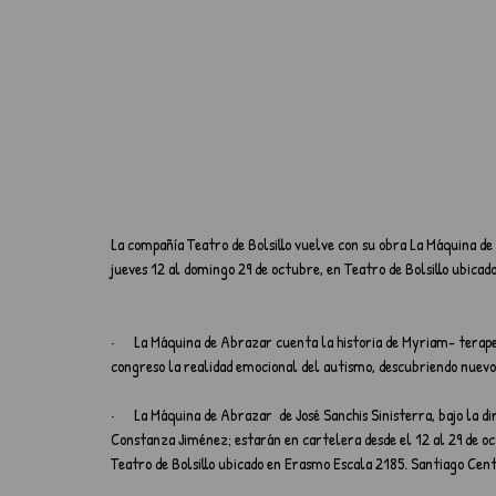
La compañía Teatro de Bolsillo vuelve con su obra La Máquina de
jueves 12 al domingo 29 de octubre, en Teatro de Bolsillo ubica
·      La Máquina de Abrazar cuenta la historia de Myriam- terap
congreso la realidad emocional del autismo, descubriendo nuevos
·      La Máquina de Abrazar  de José Sanchis Sinisterra, bajo la 
Constanza Jiménez; estarán en cartelera desde el 12 al 29 de 
Teatro de Bolsillo ubicado en Erasmo Escala 2185. Santiago Cen