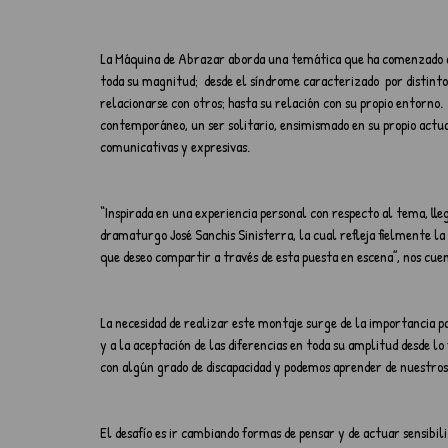
La Máquina de Abrazar aborda una temática que ha comenzado a a
toda su magnitud;  desde el síndrome caracterizado  por distinto
relacionarse con otros; hasta su relación con su propio entorno
contemporáneo, un ser solitario, ensimismado en su propio actua
comunicativas y expresivas.
“Inspirada en una experiencia personal con respecto al tema, lle
dramaturgo José Sanchis Sinisterra, la cual refleja fielmente l
que deseo compartir a través de esta puesta en escena”, nos cuent
La necesidad de realizar este montaje surge de la importancia pa
y a la aceptación de las diferencias en toda su amplitud desde lo
con algún grado de discapacidad y podemos aprender de nuestros
El desafío es ir cambiando formas de pensar y de actuar sensibi