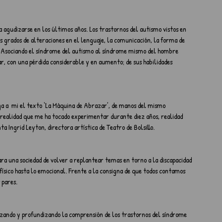
gudizarse en los últimos años. Los trastornos del autismo vistos en 
s grados de alteraciones en el lenguaje, la comunicación, la forma de 
.  Asociando el síndrome del autismo al síndrome mismo del hombre 
r, con una pérdida considerable y en aumento; de sus habilidades 
ga a  mi el texto ‘La Máquina de Abrazar’, de manos del mismo 
a realidad que me ha tocado experimentar durante diez años, realidad 
a Ingrid Leyton, directora artística de Teatro de Bolsillo.
ra una sociedad de volver a replantear temas en torno a la discapacidad 
 físico hasta lo emocional. Frente a la consigna de que todos contamos 
 pares.
lizando y profundizando la comprensión de los trastornos del síndrome 