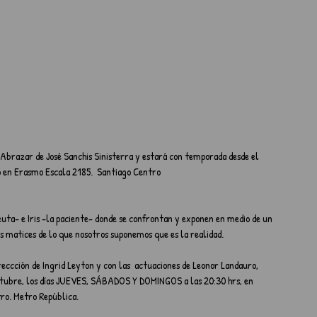
 Abrazar de José Sanchis Sinisterra y estará con temporada desde el 
do en Erasmo Escala 2185.  Santiago Centro
euta- e Iris -la paciente- donde se confrontan y exponen en medio de un 
 matices de lo que nosotros suponemos que es la realidad.  
direccción de Ingrid Leyton y con las  actuaciones de Leonor Landauro, 
octubre, los días JUEVES, SÁBADOS Y DOMINGOS a las 20:30 hrs, en 
tro. Metro República.