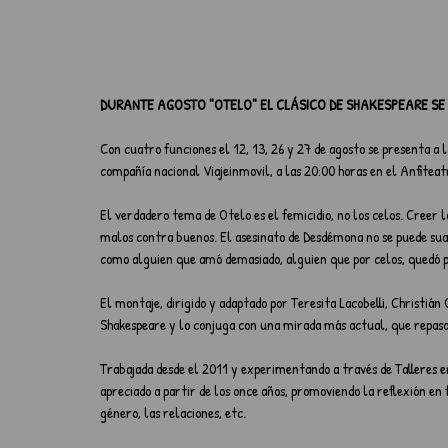
DURANTE AGOSTO "OTELO" EL CLÁSICO DE SHAKESPEARE SE
Con cuatro funciones el 12, 13, 26 y 27 de agosto se presenta a l
compañía nacional Viajeinmovil, a las 20:00 horas en el Anfiteat
El verdadero tema de Otelo es el femicidio, no los celos. Creer 
malos contra buenos. El asesinato de Desdémona no se puede suav
como alguien que amó demasiado, alguien que por celos, quedó pre
El montaje, dirigido y adaptado por Teresita Lacobelli, Christián
Shakespeare y lo conjuga con una mirada más actual, que repas
Trabajada desde el 2011 y experimentando a través de Talleres e
apreciado a partir de los once años, promoviendo la reflexión en
género, las relaciones, etc.