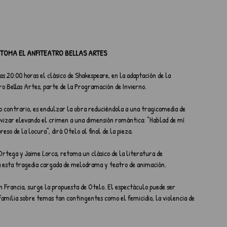
 TOMA EL ANFITEATRO BELLAS ARTES
as 20:00 horas el clásico de Shakespeare, en la adaptación de la 
ro Bellas Artes, parte de la Programación de Invierno.
lo contrario, es endulzar la obra reduciéndola a una tragicomedia de 
izar elevando el crimen a una dimensión romántica: “Hablad de mí 
so de la locura”, dirá Otelo al final de la pieza.
 Ortega y Jaime Lorca, retoma un clásico de la literatura de 
a esta tragedia cargada de melodrama y teatro de animación.
n Francia, surge la propuesta de Otelo. El espectáculo puede ser 
 familia sobre temas tan contingentes como el femicidio, la violencia de 