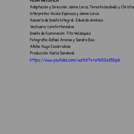
FICHA ARTÍSTICA
Adaptación y Dirección: Jaime Lorca, Teresita Iacobelli y Christ
Intérpretes: Nicole Espinoza y Jaime Lorca
Asesoría de Diseño Integral: Eduardo Jiménez
Vestuario: Loreto Monsalve
Diseño de Iluminación: Tito Velásquez
Fotografía: Rafael Arenas y Sandra Zea
Afiche: Hugo Covarrubias
Producción: Karla Sandoval
https://www.youtube.com/watch?v=a1NSGzd5Dpk