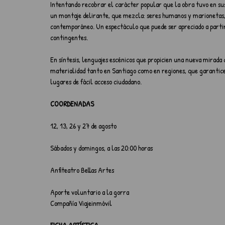
Intentando recobrar el carácter popular que la obra tuvo en sus 
un montaje delirante, que mezcla: seres humanos y marionetas, re
contemporáneo. Un espectáculo que puede ser apreciado a partir 
contingentes.
En síntesis, lenguajes escénicos que propicien una nueva mirada 
materialidad tanto en Santiago como en regiones, que garantice l
lugares de fácil acceso ciudadano.
COORDENADAS
12, 13, 26 y 27 de agosto
Sábados y domingos, a las 20:00 horas
Anfiteatro Bellas Artes
Aporte voluntario a la gorra
Compañía Viajeinmóvil