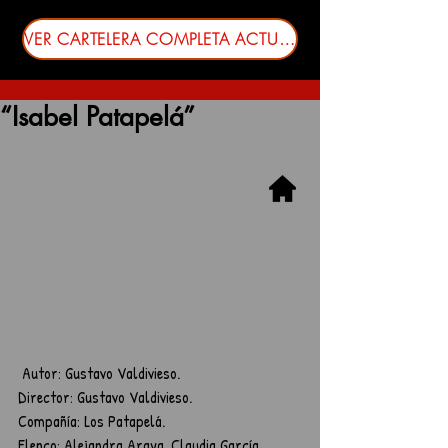
VER CARTELERA COMPLETA ACTUALIZADA
“Isabel Patapelá”
 Autor: Gustavo Valdivieso.
Director: Gustavo Valdivieso.
Compañía: Los Patapelá.
Elenco: Alejandra Araya, Claudia García, 