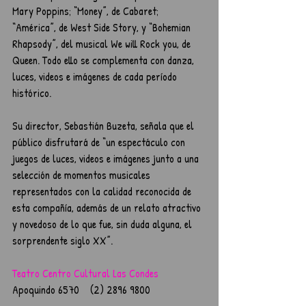
Mary Poppins; “Money”, de Cabaret; 
“América”, de West Side Story, y “Bohemian 
Rhapsody”, del musical We will Rock you, de 
Queen. Todo ello se complementa con danza, 
luces, videos e imágenes de cada período 
histórico.
Su director, Sebastián Buzeta, señala que el 
público disfrutará de “un espectáculo con 
juegos de luces, videos e imágenes junto a una 
selección de momentos musicales 
representados con la calidad reconocida de 
esta compañía, además de un relato atractivo 
y novedoso de lo que fue, sin duda alguna, el 
sorprendente siglo XX”.
Teatro Centro Cultural Las Condes    
Apoquindo 6570    (2) 2896 9800