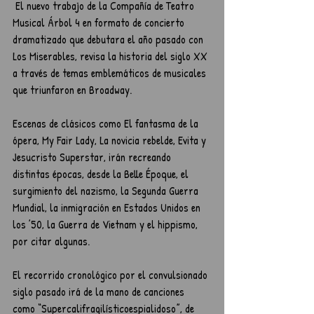
 El nuevo trabajo de la Compañía de Teatro 
Musical Árbol 4 en formato de concierto 
dramatizado que debutara el año pasado con 
Los Miserables, revisa la historia del siglo XX 
a través de temas emblemáticos de musicales 
que triunfaron en Broadway.
Escenas de clásicos como El fantasma de la 
ópera, My Fair Lady, La novicia rebelde, Evita y 
Jesucristo Superstar, irán recreando 
distintas épocas, desde la Belle Époque, el 
surgimiento del nazismo, la Segunda Guerra 
Mundial, la inmigración en Estados Unidos en 
los ’50, la Guerra de Vietnam y el hippismo, 
por citar algunas.
El recorrido cronológico por el convulsionado 
siglo pasado irá de la mano de canciones 
como “Supercalifragilísticoespialidoso”, de 