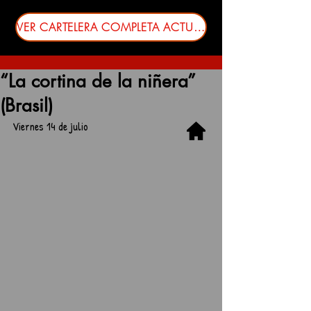
VER CARTELERA COMPLETA ACTUALIZADA
“La cortina de la niñera”
(Brasil)
Viernes 14 de julio