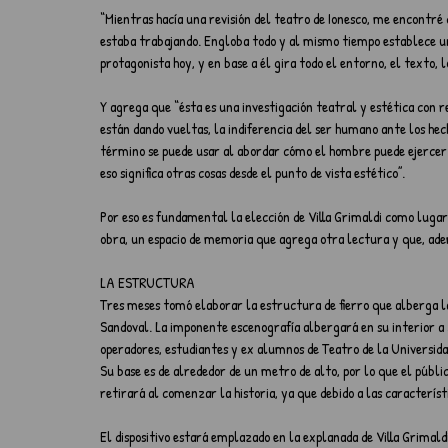
“Mientras hacía una revisión del teatro de Ionesco, me encontré
estaba trabajando. Engloba todo y al mismo tiempo establece una
protagonista hoy, y en base a él gira todo el entorno, el texto, l
Y agrega que “ésta es una investigación teatral y estética con 
están dando vueltas, la indiferencia del ser humano ante los hec
término se puede usar al abordar cómo el hombre puede ejerce
eso significa otras cosas desde el punto de vista estético”.
Por eso es fundamental la elección de Villa Grimaldi como lugar
obra, un espacio de memoria que agrega otra lectura y que, ad
LA ESTRUCTURA
Tres meses tomó elaborar la estructura de fierro que alberga la
Sandoval. La imponente escenografía albergará en su interior a 
operadores, estudiantes y ex alumnos de Teatro de la Universidad
Su base es de alrededor de un metro de alto, por lo que el públi
retirará al comenzar la historia, ya que debido a las característ
El dispositivo estará emplazado en la explanada de Villa Grimaldi