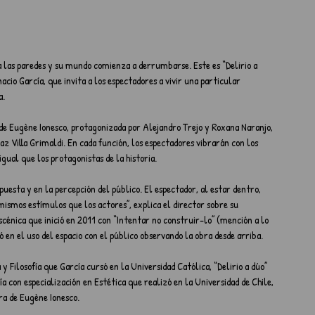
sa las paredes y su mundo comienza a derrumbarse. Este es “Delirio a 
acio García, que invita a los espectadores a vivir una particular 
a.
de Eugène Ionesco, protagonizada por Alejandro Trejo y Roxana Naranjo, 
z Villa Grimaldi. En cada función, los espectadores vibrarán con los 
gual que los protagonistas de la historia.
puesta y en la percepción del público. El espectador, al estar dentro, 
 mismos estímulos que los actores”, explica el director sobre su 
cénica que inició en 2011 con “Intentar no construir-lo” (mención a lo 
 en el uso del espacio con el público observando la obra desde arriba.
 Filosofía que García cursó en la Universidad Católica, “Delirio a dúo” 
ía con especialización en Estética que realizó en la Universidad de Chile, 
ra de Eugène Ionesco.  