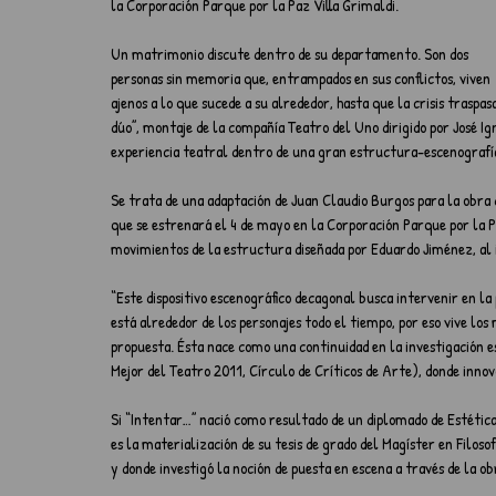
la Corporación Parque por la Paz Villa Grimaldi.
Un matrimonio discute dentro de su departamento. Son dos 
personas sin memoria que, entrampados en sus conflictos, viven 
ajenos a lo que sucede a su alrededor, hasta que la crisis traspa
dúo”, montaje de la compañía Teatro del Uno dirigido por José Ign
experiencia teatral dentro de una gran estructura-escenografí
Se trata de una adaptación de Juan Claudio Burgos para la obra 
que se estrenará el 4 de mayo en la Corporación Parque por la Pa
movimientos de la estructura diseñada por Eduardo Jiménez, al i
“Este dispositivo escenográfico decagonal busca intervenir en la 
está alrededor de los personajes todo el tiempo, por eso vive los
propuesta. Ésta nace como una continuidad en la investigación es
Mejor del Teatro 2011, Círculo de Críticos de Arte), donde innovó
Si “Intentar…” nació como resultado de un diplomado de Estética y
es la materialización de su tesis de grado del Magíster en Filosof
y donde investigó la noción de puesta en escena a través de la ob