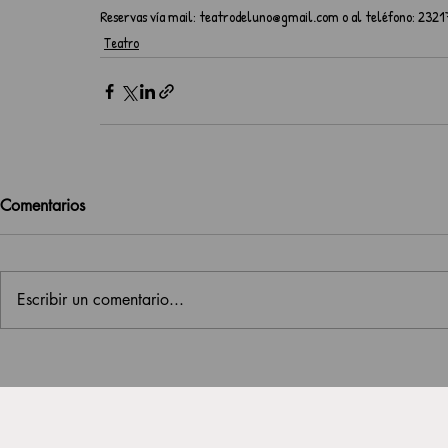
Reservas vía mail: teatrodeluno@gmail.com o al teléfono: 232
Teatro
Comentarios
Escribir un comentario...