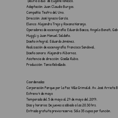
“Delirio a dúo” de Eugène Ionesco.
Adaptación: Juan Claudio Burgos.
Compañía: Teatro del Uno.
Dirección: José Ignacio García.
Elenco: Alejandro Trejo y Roxana Naranjo.
Operadores de escenografía: Eduardo Baeza, Angelo Bonati, Gabri
Muggli y Juan Manuel Saldaño.
Diseño integral: Eduardo Jiménez.
Realización de escenografía: Francisco Sandoval.
Diseño sonoro: Alejandro Albornoz.
Asistencia de dirección: Giselle Rubio.
Producción: Tania Rebolledo.
Coordenadas
Corporación Parque por la Paz Villa Grimaldi. Av. José Arrieta 
Estreno 4 de mayo
Temporada del 5 de mayo al 27 de mayo del 2017.
Días y horarios: De jueves a sábado a las 20.30 hrs.
Entrada gratuita previa reserva. Sólo 35 cupos por función.