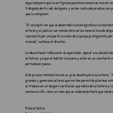
seguridad para que la vertiginosa puesta en escena se viva sin c
trabajado dentro d­el decágono, y se han realizado pruebas con 
que lo componen.  ­­
“El concepto con que se desarrolló la escenografía es la inestab
actores y el público van viendo cómo se les viene el mundo abajo
representa por una parte la visión de la pareja protagonista, per
viviendo”, sostiene el director.
La idea es hacer reflexionar al espectador, apelar a su sensibil
artísticos, ya que al habitar la escena y estar en un constante
permanecer pasivo.
Este proceso también ha sido un gran desafío para los actores. 
grandes y generosos actores que me han permitido plantear este
se traduce en un desgarro profundo, que habla de la historia y la
comienzo a fin, como un vaso que se va llenando hasta que rebals
Ficha artística