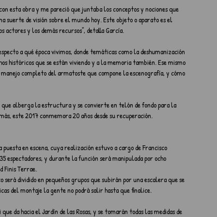
 con esta obra y me pareció que juntaba los conceptos y nociones que 
 suerte de visión sobre el mundo hoy. Este objeto o aparato es el 
os actores y los demás recursos”, detalla García.
respecto a qué época vivimos, donde temáticas como la deshumanización 
hos históricos que se están viviendo y a la memoria también. Ese mismo 
r manejo completo del armatoste que compone la escenografía, y cómo 
 que alberga la estructura y se convierte en telón de fondo para la 
emás, este 2017 conmemora 20 años desde su recuperación.
 puesta en escena, cuya realización estuvo a cargo de Francisco 
35 espectadores, y durante la función será manipulada por ocho 
 Finis Terrae.
co será dividido en pequeños grupos que subirán por una escalera que se 
icas del montaje la gente no podrá salir hasta que finalice.
 que da hacia el Jardín de las Rosas, y se tomarán todas las medidas de 