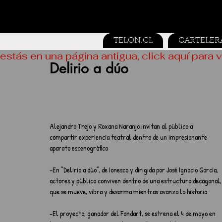
TELON.CL
CARTELER
estás en una página antigua, click aquí para v
Delirio a dúo
Alejandro Trejo y Roxana Naranjo invitan al público a 
compartir experiencia teatral dentro de un impresionante 
aparato escenográfico
-En “Delirio a dúo”, de Ionesco y dirigida por José Ignacio García, 
actores y público conviven dentro de una estructura decagonal,
que se mueve, vibra y desarma mientras avanza la historia.
-El proyecto, ganador del Fondart, se estrena el 4 de mayo en 