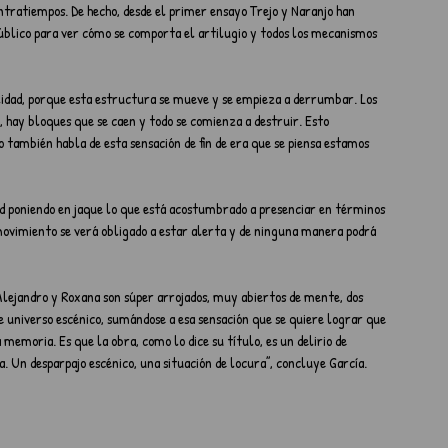
ontratiempos. De hecho, desde el primer ensayo Trejo y Naranjo han 
público para ver cómo se comporta el artilugio y todos los mecanismos 
ilidad, porque esta estructura se mueve y se empieza a derrumbar. Los 
, hay bloques que se caen y todo se comienza a destruir. Esto 
o también habla de esta sensación de fin de era que se piensa estamos 
idad poniendo en jaque lo que está acostumbrado a presenciar en términos 
 movimiento se verá obligado a estar alerta y de ninguna manera podrá 
“Alejandro y Roxana son súper arrojados, muy abiertos de mente, dos 
 universo escénico, sumándose a esa sensación que se quiere lograr que 
 memoria. Es que la obra, como lo dice su título, es un delirio de 
a. Un desparpajo escénico, una situación de locura”, concluye García.