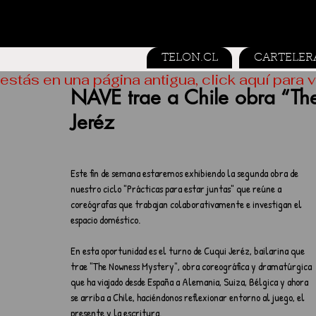
TELON.CL
CARTELER
estás en una página antigua, click aquí para v
NAVE trae a Chile obra “T
Jeréz
Este fin de semana estaremos exhibiendo la segunda obra de 
nuestro ciclo "Prácticas para estar juntas" que reúne a 
coreógrafas que trabajan colaborativamente e investigan el 
espacio doméstico. 
En esta oportunidad es el turno de Cuqui Jeréz, bailarina que 
trae "The Nowness Mystery", obra coreográfica y dramatúrgica 
que ha viajado desde España a Alemania, Suiza, Bélgica y ahora 
se arriba a Chile, haciéndonos reflexionar entorno al juego, el 
presente y la escritura.