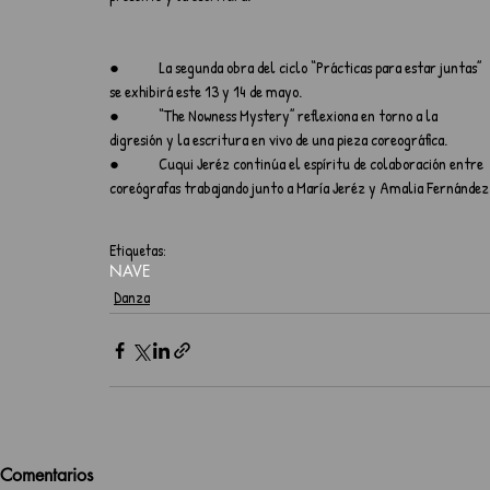
●            La segunda obra del ciclo “Prácticas para estar juntas” 
se exhibirá este 13 y 14 de mayo.
●            “The Nowness Mystery” reflexiona en torno a la 
digresión y la escritura en vivo de una pieza coreográfica.
●            Cuqui Jeréz continúa el espíritu de colaboración entre 
coreógrafas trabajando junto a María Jeréz y Amalia Fernández
Etiquetas:
NAVE
Danza
Comentarios