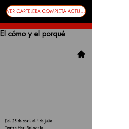
VER CARTELERA COMPLETA ACTUALIZADA
El cómo y el porqué
Del 28 de abril al 1 de julio
Teatro Mori Bellavista