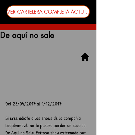
VER CARTELERA COMPLETA ACTUALIZADA
De aquí no sale
Del 28/04/2017 al 1/12/2017
Si eres adicto a los shows de la compañía 
Lospleimovil, no te puedes perder un clásico. 
De Aquí no Sale. Exitoso show estrenado por 