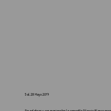
5 al 28 Mayo 2017
Sin palabras y con marionetas la compañía Silencio Blanco prese