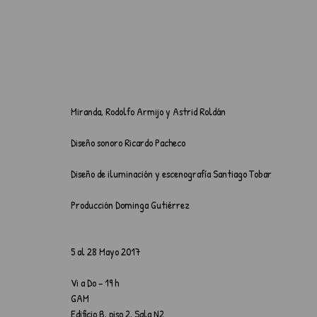
Miranda, Rodolfo Armijo y Astrid Roldán
Diseño sonoro Ricardo Pacheco
Diseño de iluminación y escenografía Santiago Tobar
Producción Dominga Gutiérrez
5 al 28 Mayo 2017
Vi a Do – 19 h
GAM
Edificio B, piso 2, Sala N2