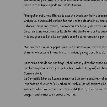
Lillo. Un montaje elogiado en Estados Unidos.  
“Manipulan sublimes títeres de aspecto crudo con tierna precisió
Chiflón, el silencio del carbón fue publicado este año en el diar
Estados Unidos, Inglaterra, Dinamarca, Portugal y distintas ciud
La obra es una relectura de El chiflón del diablo, uno de los cu
más peligrosa de Lota. La compañía creó la obra también a partir 
Marionetas blancas de papel cuentan la historia sin utilizar pa
al minero y desde ahí muestra la intimidad y riesgo del trabajo 
La obra es dirigida por Santiago Tobar, actor y director especia
con la compañía Teatro y su Doble (ex Teatro Milagros) en obras
Conversatorio
La Compañía Silencio Blanco presentará un corto documental acer
inspirada en el cuento "El Chiflón del Diablo" de Baldomero Lillo.
encuentra la famosa mina del Chiflón del Diablo, la compañía baj
luego transformarla en la obra teatral. 