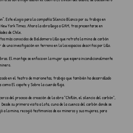
n”. Este elogio para la compañía Silencio Blanco por su trabajo en 
io New York Times. Ahora la obra llega a GAM, tras presentarse en 
ades de Chile.
entos más conocidos de Baldomero Lillo que retrata la mina de carbón 
de una investigación en terreno en la los espacios descritos por Lillo.
labras. El montaje se enfoca en la mujer que espera incondicionalmente 
minero.
lizado en el teatro de marionetas, trabajo que también ha desarrollado 
 como El capote y Sobre la cuerda floja.
ca del proceso de creación de la obra "Chiflón, el silencio del carbón", 
  Desde su primera visita a Lota, cuna de la cuenca del carbón donde se 
ó a la mina, recogió testimonios de ex mineros y sus mujeres, para 