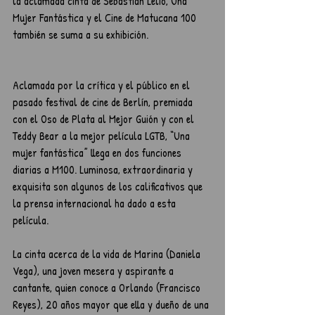
la aclamada cinta de Sebastián Lelio, Una 
Mujer Fantástica y el Cine de Matucana 100 
también se suma a su exhibición.
Aclamada por la crítica y el público en el 
pasado festival de cine de Berlín, premiada 
con el Oso de Plata al Mejor Guión y con el 
Teddy Bear a la mejor película LGTB, “Una 
mujer fantástica” llega en dos funciones 
diarias a M100. Luminosa, extraordinaria y 
exquisita son algunos de los calificativos que 
la prensa internacional ha dado a esta 
película. 
La cinta acerca de la vida de Marina (Daniela 
Vega), una joven mesera y aspirante a 
cantante, quien conoce a Orlando (Francisco 
Reyes), 20 años mayor que ella y dueño de una 