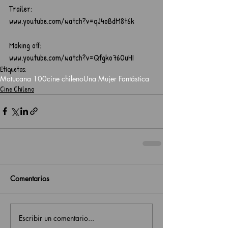
Trailer:
www.youtube.com/watch?v=qJ4oBdM8t6k
Making off:
www.youtube.com/watch?v=Qfgko76OuHI
Etiquetas:
Matucana 100
cine chileno
Una Mujer Fantástica
Cine Chileno
Comentarios
Escribir un comentario...