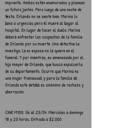
imprenta. Ambos están enamorados y planean 
un futuro juntos. Pero luego de una noche de 
fiesta, Orlando no se siente bien. Marina lo 
lleva a urgencias pero él muere al llegar al 
hospital. En lugar de hacer el duelo, Marina 
deberá enfrentar las sospechas de la familia 
de Orlando por su muerte. Una detective la 
investiga. La ex esposa no la quiere en el 
funeral. Y por mientras, es amenazada por el 
hijo mayor de Orlando, que busca expulsarla 
de su departamento. Ocurre que Marina es 
una mujer transexual y para la familia de 
Orlando este detalle es sinónimo de rechazo y 
aberración.
CINE M100. 06 al 23/04. Miércoles a domingo  
18 y 20 horas. Entrada a $2.000