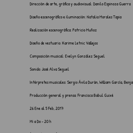
Dirección de arte, gráfica y audiovisual: Danilo Espinoza Guerra
Diseño escenográfico e iluminación: Natalia Morales Tapia
Realización escenográfica: Patricio Muñoz
Diseño de vestuario: Karime Letnic Vallejos
Composición musical: Evelyn González Seguel
Sonido: José Alva Seguel
Intérpretes musicales: Sergio Ávila Durán, William García, Ben
Producción general y prensa: Francisca Babul Guixé
26 Ene al 5 Feb, 2017
Mi a Do - 20 h