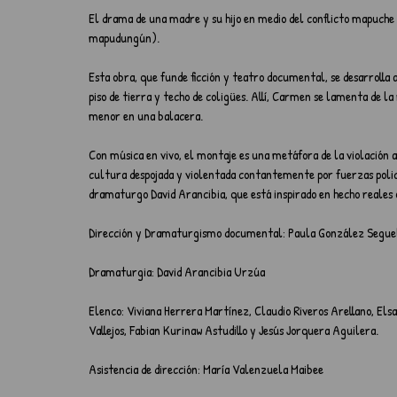
El drama de una madre y su hijo en medio del conflicto mapuche 
mapudungún).
Esta obra, que funde ficción y teatro documental, se desarrolla 
piso de tierra y techo de coligües. Allí, Carmen se lamenta de la
menor en una balacera. 
Con música en vivo, el montaje es una metáfora de la violación 
cultura despojada y violentada contantemente por fuerzas policia
dramaturgo David Arancibia, que está inspirado en hecho reale
Dirección y Dramaturgismo documental: Paula González Segue
Dramaturgia: David Arancibia Urzúa
Elenco: Viviana Herrera Martínez, Claudio Riveros Arellano, El
Vallejos, Fabian Kurinaw Astudillo y Jesús Jorquera Aguilera.
Asistencia de dirección: María Valenzuela Maibee