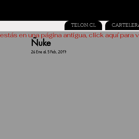
TELON.CL
CARTELER
estás en una página antigua, click aquí para v
Ñuke
26 Ene al 5 Feb, 2017