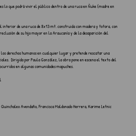
es lo que podrá vivir el público dentro de una ruca en Ñuke (madre en 
al interior de una ruca de 8x13 mt. construida con madera y totora, con 
 reclusión de su hijo mayor en la Araucanía y de la desaparición del 
a los derechos humanos en cualquier lugar y pretende rescatar una 
les.  Dirigida por Paula González, la obra pone en escena el texto del 
s ocurridos en algunas comunidades mapuches.
l 
sa Quinchaleo Avendaño, Francisca Maldonado Herrera, Karime Letnic 