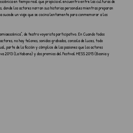
 escénica en tiempo real que propicia el encuentro entre las culturas de 
os, donde los actores narran sus historias personales mientras preparan 
esa sucede un viaje que se cocina lentamente para conmemorar a los 
omiaescénica”, de teatro voyerista participativo. En Cuando todos 
ctores, no hay telones, sonidos grabados, consola de luces, todo 
ual, parte de la ficción y cómplice de las pasiones que los actores 
ueva 2013 (La Habana) y dos premios del Festival MESS 2015 (Bosnia y 