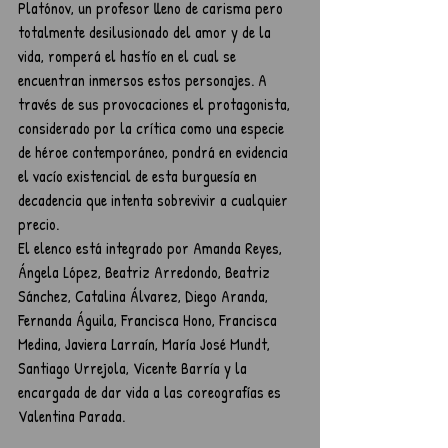
Platónov, un profesor lleno de carisma pero 
totalmente desilusionado del amor y de la 
vida, romperá el hastío en el cual se 
encuentran inmersos estos personajes. A 
través de sus provocaciones el protagonista, 
considerado por la crítica como una especie 
de héroe contemporáneo, pondrá en evidencia 
el vacío existencial de esta burguesía en 
decadencia que intenta sobrevivir a cualquier 
precio.
El elenco está integrado por Amanda Reyes, 
Ángela López, Beatriz Arredondo, Beatriz 
Sánchez, Catalina Álvarez, Diego Aranda, 
Fernanda Águila, Francisca Hono, Francisca 
Medina, Javiera Larraín, María José Mundt, 
Santiago Urrejola, Vicente Barría y la 
encargada de dar vida a las coreografías es 
Valentina Parada.