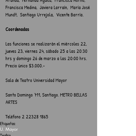
Francisca Medina,  Javiera Larraín,  María José 
Mundt,  Santiago Urrejola,  Vicente Barría.
Coordenadas
Las funciones se realizarán el miércoles 22, 
jueves 23, viernes 24, sábado 25 a las 20:30 
hrs y domingo 26 de marzo a las 20:00 hrs. 
Precio único $3.000.-
Sala de Teatro Universidad Mayor
Santo Domingo 711, Santiago. METRO BELLAS 
ARTES
Teléfono 2 22328 1865
Etiquetas:
U. Mayor
Teatro