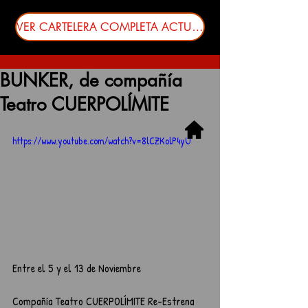
VER CARTELERA COMPLETA ACTUALIZADA
BUNKER, de compañía
Teatro CUERPOLÍMITE
https://www.youtube.com/watch?v=8lCZKolP4yU
Entre el 5 y el 13 de Noviembre
Compañía Teatro CUERPOLÍMITE Re-Estrena 