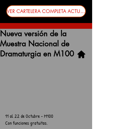
VER CARTELERA COMPLETA ACTUALIZADA
Nueva versión de la
Muestra Nacional de
Dramaturgia en M100
11 al 22 de Octubre - M100
Con funciones gratuitas.