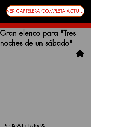
VER CARTELERA COMPLETA ACTUALIZADA
Gran elenco para "Tres
noches de un sábado"
4 - 15 OCT / Teatro UC