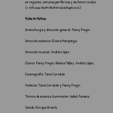
en regiones, comunas periféricas y sectores rurales. 
(+ info:www.teatrohistoricolachupilca.cl)
Ficha Artística:
Dramaturgia y dirección general: Fanny Fregni
Dirección escénica: Elivera Maripangui
Dirección musical: Andrés López
Elenco: Fanny Fregni, Rebeca Téllez, Andrés López,
Escenografía: Tania Corvalán
Muñecos: Tania Corvalán y Fanny Fregni.
Técnico de escena e iluminación: Isabel Fonseca
Sonido: Enrique Brante