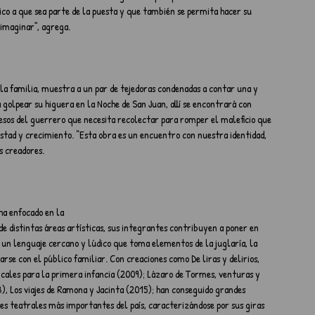
o a que sea parte de la puesta y que también se permita hacer su 
e imaginar”, agrega.
a la familia, muestra a un par de tejedoras condenadas a contar una y 
a golpear su higuera en la Noche de San Juan, allí se encontrará con 
esos del guerrero que necesita recolectar para romper el maleficio que 
mistad y crecimiento. “Esta obra es un encuentro con nuestra identidad, 
s creadores.
ha enfocado en la
de distintas áreas artísticas, sus integrantes contribuyen a poner en 
 un lenguaje cercano y lúdico que toma elementos de la juglaría, la 
se con el público familiar. Con creaciones como De liras y delirios, 
icales para la primera infancia (2009); Lázaro de Tormes, venturas y 
), Los viajes de Ramona y Jacinta (2015); han conseguido grandes 
ales teatrales más importantes del país, caracterizándose por sus giras 