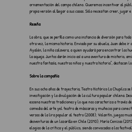
ornamentación del campo chileno. Queremos incentivar al públic
propia versión al llegar a sus casas. Sólo necesitan creer, jugar 
Reseña
La obra, que se perfila como una instancia de diversión para tod
otra vez, la misma historia. Enviado por su abuela, Juan debe ir 
Ayalén, la niña calavera, a quien ayudará para encontrar los hu
la aqueja. Juntos darán inicio así a una aventura de misterio, a
nuestra fantasía, nuestros niños y nuestra historia”, destacan lo
Sobre la compañía
En sus ocho años de trayectoria, Teatro Histórico La Chupilca se 
investigación y la divulgación de la cultura popular chilena. Des
escena nuestras tradiciones y lo que nos caracteriza a través de
comedia del arte yel teatro de máscaras y muñecos para conectar
versos de la lira popular al teatro (2008); Volantín, juegos mus
desventuras de un lazarillo en Chile (2010); María Cenizas (2013
elogios de la crítica y el público, siendo convocados a los festiv