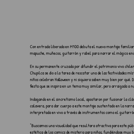
​Con entrada liberada en M100 debuta el nuevo montaje familiar 
mapuche, muñecos, guitarrón y rabel para narrar el mágico encu
En su permanente cruzada por difundir el patrimonio vivo chileno
Chupilca se dio a la tarea de rescatar una de las festividades mís
niños celebran Halloween y ni siquiera saben muy bien por qué. D
fiesta que se inspira en un tema muy similar, pero arraigada a nu
Indagando en el sincretismo local, apostaron por fusionar la clás
calavera, para dar cuerpo a este montaje sustentado en la narrac
interpretada en vivo a través de instrumentos como el guitarrón
“Buscamos una visualidad que resultara atractiva para este púb
estética de los comics de misterio para niños, fundiéndose muy 