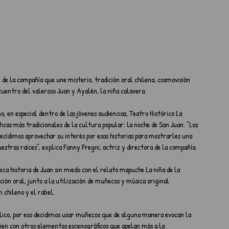
de la compañía que une misterio, tradición oral chilena, cosmovisión 
entro del valeroso Juan y Ayalén, la niña calavera.
, en especial dentro de las jóvenes audiencias, Teatro Histórico La 
ticas más tradicionales de la cultura popular: la noche de San Juan. “Los 
ecidimos aprovechar su interés por esas historias para mostrarles una 
estras raíces”, explica Fanny Fregni, actriz y directora de la compañía.
ica historia de Juan sin miedo con el relato mapuche La niña de la 
ión oral, junto a la utilización de muñecos y música original 
 chileno y el rabel.
lico, por eso decidimos usar muñecos que de alguna manera evocan la 
bien con otros elementos escenográficos que apelan más a la 