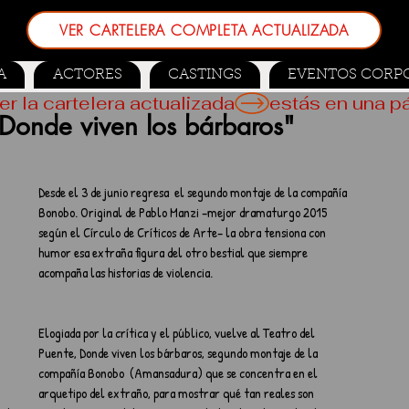
VER CARTELERA COMPLETA ACTUALIZADA
A
ACTORES
CASTINGS
EVENTOS CORP
er la cartelera actualizada
"Donde viven los bárbaros"
Desde el 3 de junio regresa  el segundo montaje de la compañía 
Bonobo. Original de Pablo Manzi –mejor dramaturgo 2015 
según el Círculo de Críticos de Arte– la obra tensiona con 
humor esa extraña figura del otro bestial que siempre 
acompaña las historias de violencia.
Elogiada por la crítica y el público, vuelve al Teatro del 
Puente, Donde viven los bárbaros, segundo montaje de la 
compañía Bonobo  (Amansadura) que se concentra en el 
arquetipo del extraño, para mostrar qué tan reales son 