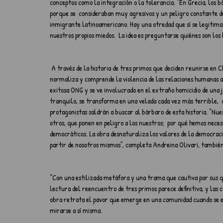
conceptos como la integración o la tolerancia. “En Grecia, los b
porque se  consideraban muy agresivos y un peligro constante de 
inmigrante latinoamericano. Hay una otredad que sí se legitima y
nuestros propios miedos.  La idea es preguntarse quiénes son lo
 A través de la historia de tres primos que deciden reunirse en Chile tras muchos años sin verse, la pieza explora el modo en que se 
normaliza y comprende la violencia de las relaciones humanas ac
exitosa ONG y se ve involucrado en el extraño homicidio de una 
tranquilo, se transforma en una velada cada vez más terrible,  q
protagonistas saldrán a buscar al bárbaro de esta historia. “Nue
otros, que ponen en peligro a los nuestros;  por qué hemos necesi
democráticos. La obra desnaturaliza los valores de la democracia
partir de nosotros mismos”, completa Andreina Olivari, también 
“Con una estilizada metáfora y una trama que cautiva por sus q
lectura del reencuentro de tres primos parece definitiva, y las
obra retrata el pavor que emerge en una comunidad cuando se enf
mirarse a sí misma.