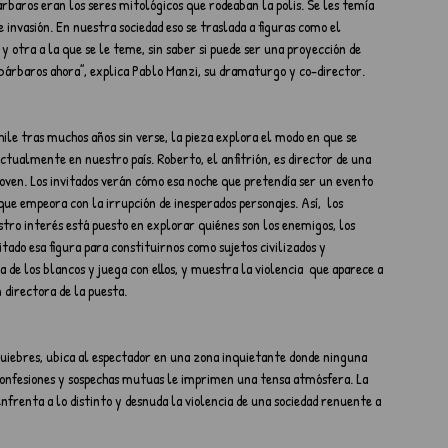
árbaros eran los seres mitológicos que rodeaban la polis. Se les temía 
invasión. En nuestra sociedad eso se traslada a figuras como el 
 otra a la que se le teme, sin saber si puede ser una proyección de  
s bárbaros ahora”, explica Pablo Manzi, su dramaturgo y co-director.
tualmente en nuestro país. Roberto, el anfitrión, es director de una 
joven. Los invitados verán cómo esa noche que pretendía ser un evento 
ue empeora con la irrupción de inesperados personajes. Así,  los 
stro interés está puesto en explorar quiénes son los enemigos, los 
tado esa figura para constituirnos como sujetos civilizados y 
 de los blancos y juega con ellos, y muestra la violencia  que aparece a 
directora de la puesta. 
uiebres, ubica al espectador en una zona inquietante donde ninguna 
 confesiones y sospechas mutuas le imprimen una tensa atmósfera. La 
renta a lo distinto y desnuda la violencia de una sociedad renuente a 