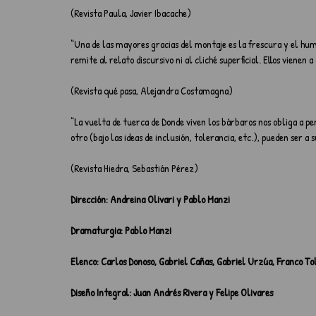
(Revista Paula, Javier Ibacache)
“Una de las mayores gracias del montaje es la frescura y el humo
remite al relato discursivo ni al cliché superficial. Ellos vienen
(Revista qué pasa, Alejandra Costamagna)
“La vuelta de tuerca de Donde viven los bárbaros nos obliga a p
otro (bajo las ideas de inclusión, tolerancia, etc.), pueden ser a
(Revista Hiedra, Sebastián Pérez)
Dirección: Andreina Olivari y Pablo Manzi
Dramaturgia: Pablo Manzi
Elenco: Carlos Donoso, Gabriel Cañas, Gabriel Urzúa, Franco Tol
Diseño Integral: Juan Andrés Rivera y Felipe Olivares