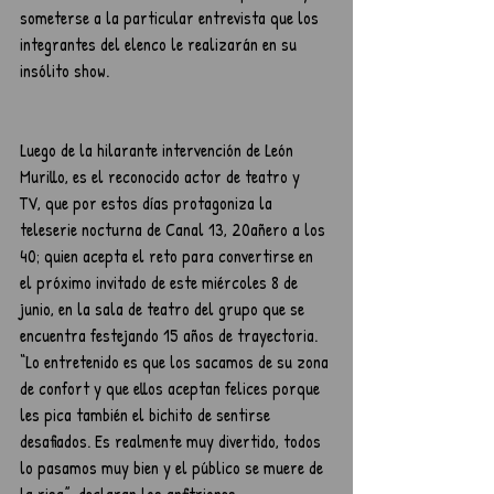
someterse a la particular entrevista que los 
integrantes del elenco le realizarán en su 
insólito show. 
Luego de la hilarante intervención de León 
Murillo, es el reconocido actor de teatro y  
TV, que por estos días protagoniza la 
teleserie nocturna de Canal 13, 20añero a los 
40; quien acepta el reto para convertirse en 
el próximo invitado de este miércoles 8 de 
junio, en la sala de teatro del grupo que se 
encuentra festejando 15 años de trayectoria. 
“Lo entretenido es que los sacamos de su zona 
de confort y que ellos aceptan felices porque 
les pica también el bichito de sentirse 
desafiados. Es realmente muy divertido, todos 
lo pasamos muy bien y el público se muere de 