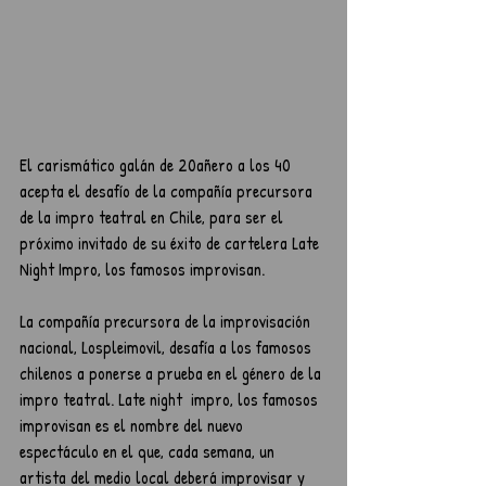
El carismático galán de 20añero a los 40 
acepta el desafío de la compañía precursora 
de la impro teatral en Chile, para ser el 
próximo invitado de su éxito de cartelera Late 
Night Impro, los famosos improvisan.
La compañía precursora de la improvisación 
nacional, Lospleimovil, desafía a los famosos 
chilenos a ponerse a prueba en el género de la 
impro teatral. Late night  impro, los famosos 
improvisan es el nombre del nuevo 
espectáculo en el que, cada semana, un 
artista del medio local deberá improvisar y 