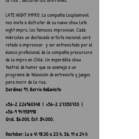
la risa”, declaran los anfitriones. 
LATE NIGHT IMPRO. La compañía Lospleimovil 
nos invita a disfrutar de su nuevo show Late 
night impro, los famosos improvisan. Cada 
miércoles un destacado artista nacional será 
retado a improvisar  y ser entrevistado por el 
elenco profesional de la compañía precursora 
de la impro en Chile. Un imperdible show 
teatral de humor que se asemeja a un 
programa de televisión de entrevista y juegos 
para morir de la risa.
Dardinac 91, Barrio Bellavista
+56-2 226960348  |  +56-2 27350733  |  
+56-9 94758998
Gral. $6.000, Est. $4.000.
Restobar: Lu a Vi 18.30 a 23 h, Sá, 11 a 24 h