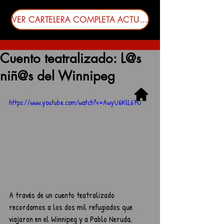
VER CARTELERA COMPLETA ACTUALIZADA
Cuento teatralizado: L@s
niñ@s del Winnipeg
https://www.youtube.com/watch?v=AwyU6KlL67U
A través de un cuento teatralizado 
recordamos a los dos mil refugiados que 
viajaron en el Winnipeg y a Pablo Neruda, 